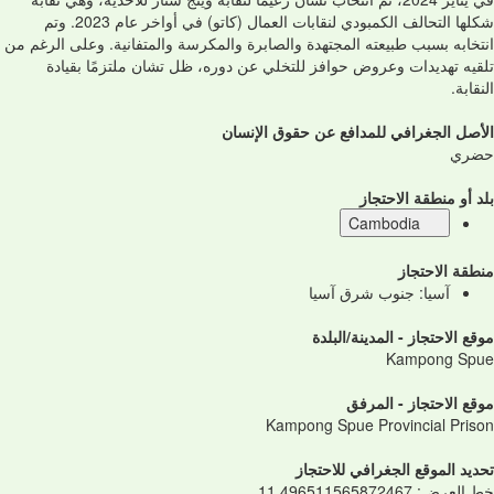
شكلها التحالف الكمبودي لنقابات العمال (كاتو) في أواخر عام 2023. وتم
انتخابه بسبب طبيعته المجتهدة والصابرة والمكرسة والمتفانية. وعلى الرغم من
تلقيه تهديدات وعروض حوافز للتخلي عن دوره، ظل تشان ملتزمًا بقيادة
النقابة.
الأصل الجغرافي للمدافع عن حقوق الإنسان
حضري
بلد أو منطقة الاحتجاز
Cambodia
منطقة الاحتجاز
آسيا: جنوب شرق آسيا
موقع الاحتجاز - المدينة/البلدة
Kampong Spue
موقع الاحتجاز - المرفق
Kampong Spue Provincial Prison
تحديد الموقع الجغرافي للاحتجاز
خط العرض
:
11.496511565872467