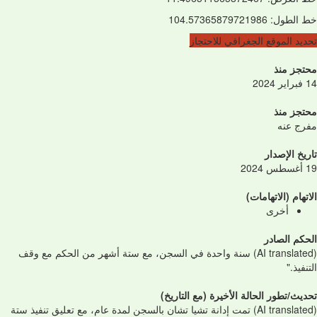
خط الطول
:
104.57365879721986
تحديد الموقع الجغرافي للاحتجاز
محتجز منذ
14 فبراير 2024
محتجز منذ
مفرج عنه
تاريخ الإصدار
19 أغسطس 2024
الاتهام (الاتهامات)
أخرى
الحكم الصادر
(AI translated) سنة واحدة في السجن، مع ستة أشهر من الحكم مع وقف
التنفيذ."
تحديث/تطور الحالة الأخيرة (مع التاريخ)
(AI translated) تمت إدانة تشيا تشان بالسجن لمدة عام، مع تعليق تنفيذ ستة