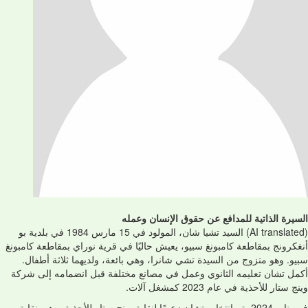
السيرة الذاتية للمدافع عن حقوق الإنسان وعمله
(AI translated) السيد تشيا شان، المولود في 15 مارس 1984 في بلدية بو
أنغكرونج بمقاطعة كامبونغ سبيو، يعيش حاليًا في قرية نوراي بمقاطعة كامبونغ
سبيو. وهو متزوج من السيدة تشي شانرا، وهي بائعة، ولديهما ثلاثة أطفال.
أكمل تشان تعليمه الثانوي وعمل في مصانع مختلفة قبل انضمامه إلى شركة
وينج ستار للأحذية في عام 2023 كمشغل آلات.
في يناير 2024، تم انتخاب تشان زعيمًا لنقابة وينج ستار للأحذية، وهي نقابة