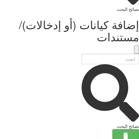
ئح البحث
افة كيانات (أو إدخالات)/
ستندات
ئح البحث