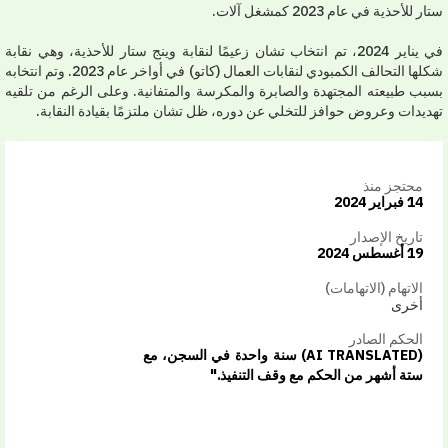
 للأحذية في عام 2023 كمشغل آلات.
في يناير 2024، تم انتخاب تشان زعيمًا لنقابة وينج ستار للأحذية، وهي نقابة
شكلها التحالف الكمبودي لنقابات العمال (كاتو) في أواخر عام 2023. وتم انتخابه
بب طبيعته المجتهدة والصابرة والمكرسة والمتفانية. وعلى الرغم من تلقيه
ديدات وعروض حوافز للتخلي عن دوره، ظل تشان ملتزمًا بقيادة النقابة.
محتجز منذ
14 فبراير 2024
تاريخ الإصدار
19 أغسطس 2024
الاتهام (الاتهامات)
أخرى
الحكم الصادر
(AI TRANSLATED) سنة واحدة في السجن، مع
ستة أشهر من الحكم مع وقف التنفيذ."