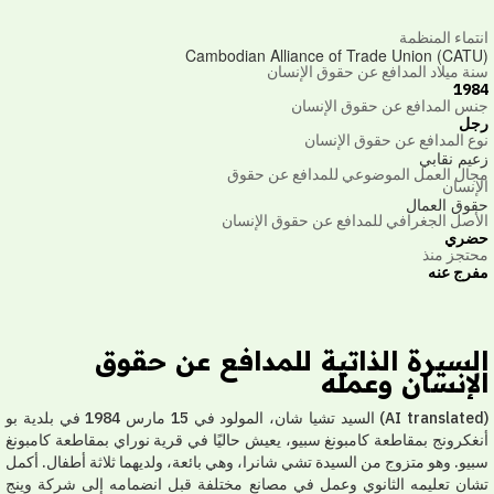
تماء المنظمة
Cambodian Alliance of Trade Union (CAT
ة ميلاد المدافع عن حقوق الإنسان
19
س المدافع عن حقوق الإنسان
ل
ع المدافع عن حقوق الإنسان
يم نقابي
ال العمل الموضوعي للمدافع عن حقوق
إنسان
وق العمال
أصل الجغرافي للمدافع عن حقوق الإنسان
ضري
تجز منذ
رج عنه
لسيرة الذاتية للمدافع عن حقوق
لإنسان وعمله
(AI translated) السيد تشيا شان، المولود في 15 مارس 1984 في بلدية بو
غكرونج بمقاطعة كامبونغ سبيو، يعيش حاليًا في قرية نوراي بمقاطعة كامبونغ
يو. وهو متزوج من السيدة تشي شانرا، وهي بائعة، ولديهما ثلاثة أطفال. أكمل
ان تعليمه الثانوي وعمل في مصانع مختلفة قبل انضمامه إلى شركة وينج