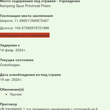
Место содержания под стражей - Учреждение
Kampong Spue Provincial Prison
Геолокация места заключения
Широта
:
11.496511565872467
Долгота
:
104.57365879721986
Геолокация места заключения
Задержан с
14 февр. 2024 г.
Текущее состояние
Освобожден
Дата освобождения из-под стражи
19 авг. 2024 г.
Обвинение(я)
Прочее
Приговор
(AI translated) 1 год тюремного заключения с отсрочкой на 6