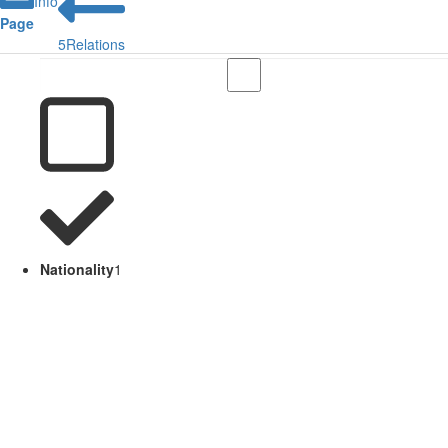
Info
Page
5
Relations
Nationality
1