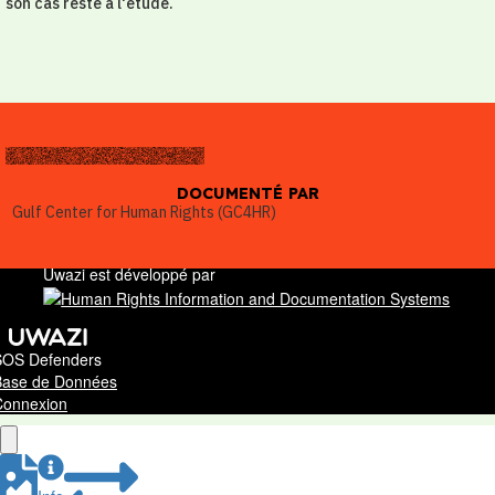
son cas reste à l'étude.
DOCUMENTÉ PAR
Gulf Center for Human Rights (GC4HR)
Uwazi est développé par
SOS Defenders
Base de Données
Connexion