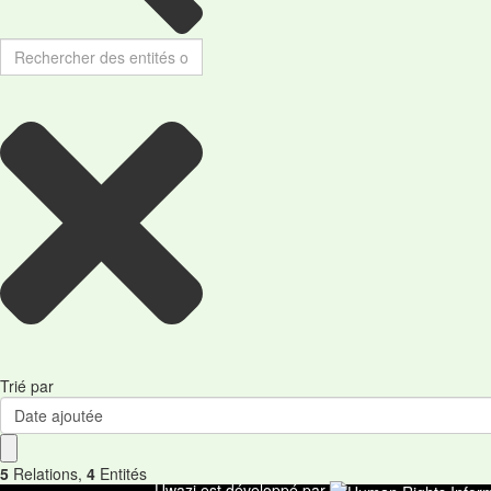
Trié par
Date ajoutée
5
Relations
,
4
Entités
Uwazi est développé par