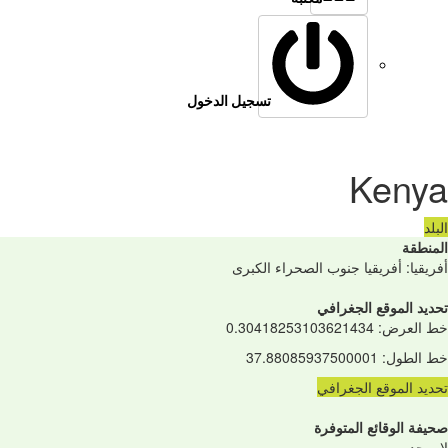
تسجيل الدخول
Kenya
البلد
المنطقة
أفريقيا: أفريقيا جنوب الصحراء الكبرى
تحديد الموقع الجغرافي
خط العرض
:
0.30418253103621434
خط الطول
:
37.88085937500001
تحديد الموقع الجغرافي
صحيفة الوقائع المتوفرة
لا يوجد