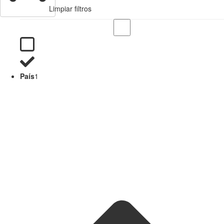
Limpiar filtros
País
1