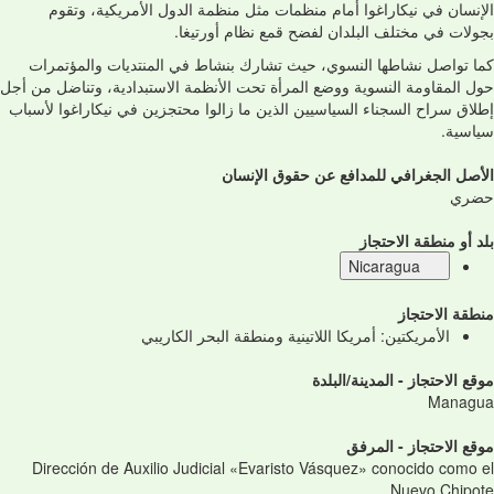
الإنسان في نيكاراغوا أمام منظمات مثل منظمة الدول الأمريكية، وتقوم
بجولات في مختلف البلدان لفضح قمع نظام أورتيغا.
كما تواصل نشاطها النسوي، حيث تشارك بنشاط في المنتديات والمؤتمرات
حول المقاومة النسوية ووضع المرأة تحت الأنظمة الاستبدادية، وتناضل من أجل
إطلاق سراح السجناء السياسيين الذين ما زالوا محتجزين في نيكاراغوا لأسباب
سياسية.
الأصل الجغرافي للمدافع عن حقوق الإنسان
حضري
بلد أو منطقة الاحتجاز
Nicaragua
منطقة الاحتجاز
الأمريكتين: أمريكا اللاتينية ومنطقة البحر الكاريبي
موقع الاحتجاز - المدينة/البلدة
Managua
موقع الاحتجاز - المرفق
Dirección de Auxilio Judicial «Evaristo Vásquez» conocido como el
Nuevo Chipote