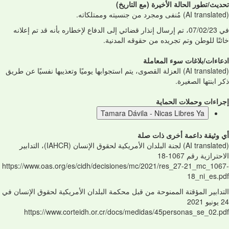
تحديث/تطور الحالة الأخيرة (مع التاريخ)
(AI translated) مُنفى ومجرد من جنسيته وممتلكاته.
في 07/02/23، تم إرسال إنذار قضائي إلى الدفاع لإخطاره بأنه قد تم إعلانه
خائنًا للوطن وتم تجريده من حقوقه المدنية.
ادعاءات/بلاغات سوء المعاملة
(AI translated) العزلة القصوى، يتم استجوابها يوميًا وتعذيبها نفسيًا عن طريق
ذكر ابنتها الصغيرة.
إجراءات وحملات الحماية
Tamara Dávila - Nicas Libres Ya
أي وثيقة داعمة أخرى ذات صلة
(AI translated) لجنة البلدان الأمريكية لحقوق الإنسان (IAHCR)، التدابير
الاحترازية رقم 1067-18
https://www.oas.org/es/cidh/decisiones/mc/2021/res_27-21_mc_1067-
18_ni_es.pdf
التدابير المؤقتة الممنوحة من قبل محكمة البلدان الأمريكية لحقوق الإنسان في
24 يونيو 2021
https://www.corteidh.or.cr/docs/medidas/45personas_se_02.pdf