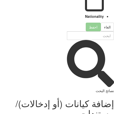
Nationality
لغاء
احفظ
ئح البحث
افة كيانات (أو إدخالات)/
ستندات