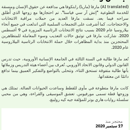
(AI translated) مارفا (ماريا) رابتكوفا هي مدافعة عن حقوق الإنسان ومنسقة
خدمة التطوعية "إتش آر سي فياسنا". تم احتجازها مع زوجها الذي أُطلق
احه فيما بعد. نسقت مارفا العديد من حملات مراقبة الانتخابات
لاحتجاجات، كما أشرفت على التجمعات السلمية التي اندلعت في جميع أنحاء
بيلاروسيا عام 2020 بسبب نتائج الانتخابات الرئاسية المزورة في 9 أغسطس
2020. شاركت مارفا في توثيق حالات التعذيب وسوء المعاملة للمتظاهرين
محتجزين منذ بداية المظاهرات خلال حملة الانتخابات الرئاسية البيلاروسية
2020.
عد مارفا طالبة في السنة الثالثة في الجامعة الإنسانية الأوروبية، حيث تدرس
قانون الدولي وقانون الاتحاد الأوروبي. تُعرف بين أعضاء هيئة التدريس وزملائها
نها طالبة متفوقة تستحق الثناء، وتتحلى بالتواضع والتفكير العميق بينما تدافع
ئمًا عن معتقداتها.
نت مارفا متطوعة في مأوى للقطط وساعدت الحيوانات الضالة. تمتلك هي
وجها قطة تسمى مورفيوس. تعشق الموسيقى والقراءة، وهي من محبي
سلة روايات هاري بوتر للمؤلفة جيه كيه رولينغ.
محتجز منذ
17 سبتمبر 2020