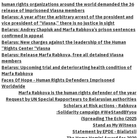
36 human rights organizations around the world demanded the
release of imprisoned Viasna members
Belarus: A year after the arbitrary arrest of the president and
vice president of “Viasna,” there is no justice in sight
Belarus: Andrey Chapiuk and Marfa Rabkova’s prison sentence
confirmed in appeal
Belarus: New charges against the leadership of the Human
Rights Center “Viasna”
Belarus: Release Marfa Rabkova, free all detained Viasna
members
Belarus: Upcoming trial and deteriorating health condition of
Marfa Rabkova
Faces Of Hope - Human Rights Defenders Imprisoned
Worldwide
Marfa Rabkova is the human rights defender of the ye
Request by UN Special Rapporteurs to Belarusian authoriti
Scholars at Risk actions - Rabko
Solidarity campaign #WeStandBYyo
Spreading The Echo (202
Stand as My Witne
Statement by EPDE - Bialiats