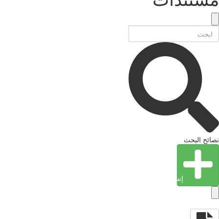
ئح البحث
إنشاء كيان