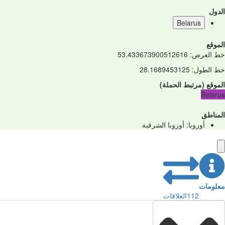
الدول
Belarus
الموقع
خط العرض
:
53.433673900512616
خط الطول
:
28.1689453125
الموقع
(
مرتبط
الحملة
)
Belarus
المناطق
أوروبا: أوروبا الشرقية
معلومات
112
العلاقات