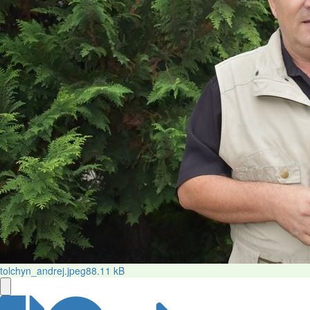
tolchyn_andrej.jpeg
88.11 kB