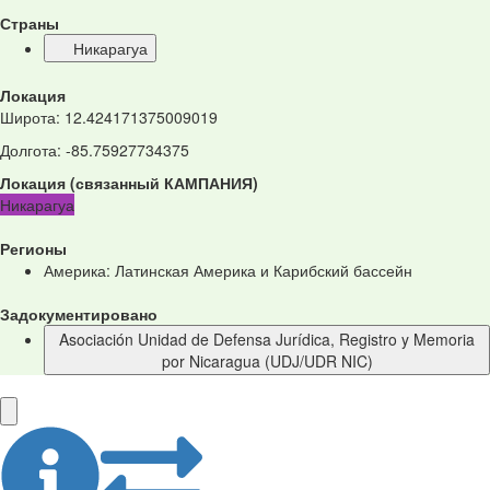
Страны
Никарагуа
Локация
Широта
:
12.424171375009019
Долгота
:
-85.75927734375
Локация
(
связанный
КАМПАНИЯ
)
Никарагуа
Регионы
Америка: Латинская Америка и Карибский бассейн
Задокументировано
Asociación Unidad de Defensa Jurídica, Registro y Memoria
por Nicaragua (UDJ/UDR NIC)