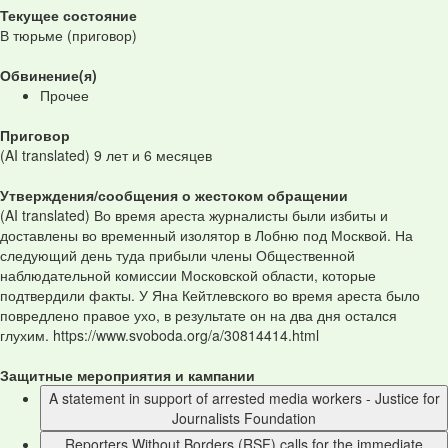
Текущее состояние
В тюрьме (приговор)
Обвинение(я)
Прочее
Приговор
(AI translated) 9 лет и 6 месяцев
Утверждения/сообщения о жестоком обращении
(AI translated) Во время ареста журналисты были избиты и
доставлены во временный изолятор в Лобню под Москвой. На
следующий день туда прибыли члены Общественной
наблюдательной комиссии Московской области, которые
подтвердили факты. У Яна Кейтлевского во время ареста было
повредлено правое ухо, в результате он на два дня остался
глухим. https://www.svoboda.org/a/30814414.html
Защитные мероприятия и кампании
A statement in support of arrested media workers - Justice for
Journalists Foundation
Reporters Without Borders (RSF) calls for the immediate