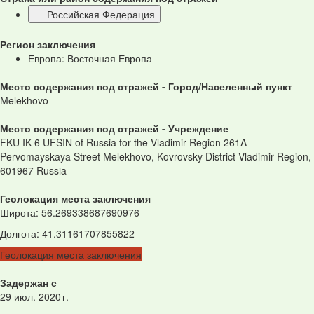
Российская Федерация
Регион заключения
Европа: Восточная Европа
Место содержания под стражей - Город/Населенный пункт
Melekhovo
Место содержания под стражей - Учреждение
FKU IK-6 UFSIN of Russia for the Vladimir Region 261A
Pervomayskaya Street Melekhovo, Kovrovsky District Vladimir Region,
601967 Russia
Геолокация места заключения
Широта
:
56.269338687690976
Долгота
:
41.31161707855822
Геолокация места заключения
Задержан с
29 июл. 2020 г.