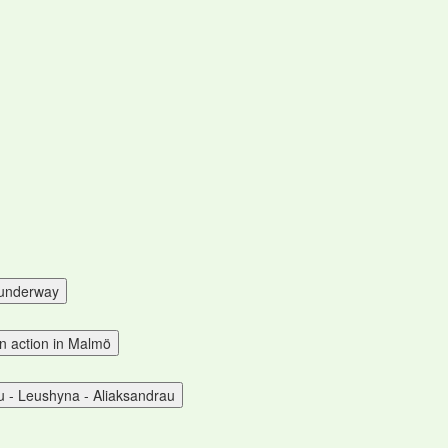
s underway
n action in Malmö
u - Leushyna - Aliaksandrau