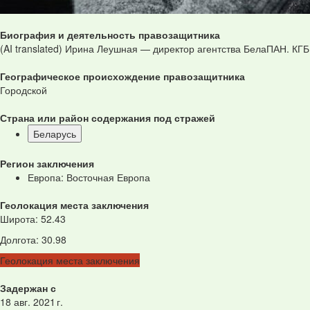
Биография и деятельность правозащитника
(AI translated) Ирина Леушная — директор агентства БелаПАН. КГ
Географическое происхождение правозащитника
Городской
Страна или район содержания под стражей
Беларусь
Регион заключения
Европа: Восточная Европа
Геолокация места заключения
Широта
:
52.43
Долгота
:
30.98
Геолокация места заключения
Задержан с
18 авг. 2021 г.