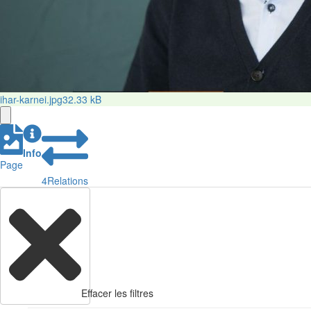
ihar-karnei.jpg
32.33 kB
Info
Page
4
Relations
Effacer les filtres