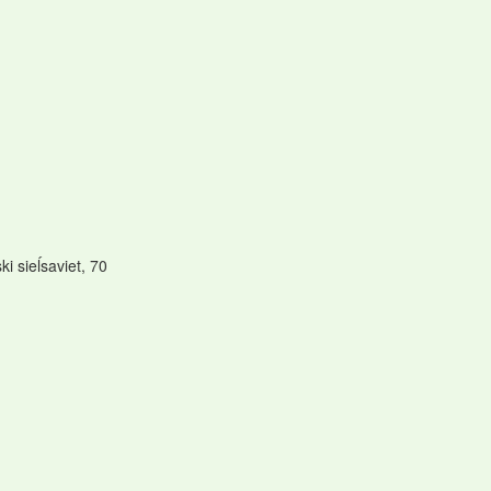
i sieĺsaviet, 70