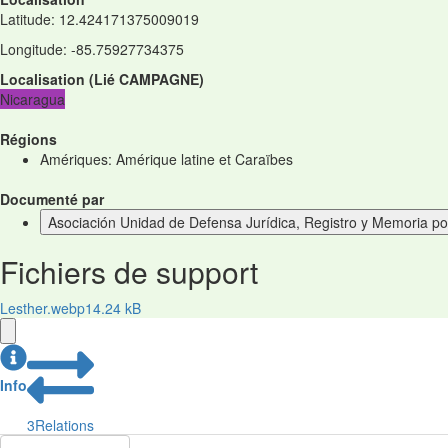
Latitude
:
12.424171375009019
Longitude
:
-85.75927734375
Localisation
(
Lié
CAMPAGNE
)
Nicaragua
Régions
Amériques: Amérique latine et Caraïbes
Documenté par
Asociación Unidad de Defensa Jurídica, Registro y Memoria 
Fichiers de support
Lesther.webp
14.24 kB
Info
3
Relations