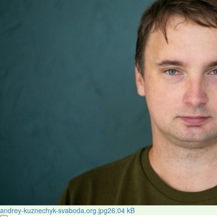
andrey-kuznechyk-svaboda.org.jpg
26.04 kB