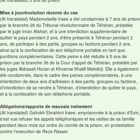
(AI translated) 5 ans de prison
Mise à jour/évolution récente du cas
(AI translated) Mademoiselle Iraee a été condamnée à 7 ans de prison
par la branche 26 du Tribunal révolutionnaire de Téhéran, présidée
par le juge Iman Afshari, et à une interdiction supplémentaire de
quitter le pays pendant 2 ans, d'être présente à Téhéran pendant 2
ans, de participer à des partis, groupes ou factions pendant 2 ans,
ainsi qu'à la confiscation de son téléphone portable en tant que
punitions complémentaires. Cette peine a été réduite à 5 ans de
prison par la branche 36 de la Cour d'appel de Téhéran, présidée par
les juges Abbasali Hozan et Khosrow Khalili Mahdirji. Elle a également
été condamnée, dans le cadre des peines complémentaires, à une
interdiction de deux ans d'adhésion à des partis, groupes ou factions,
d'interdiction de se rendre à Téhéran, d'interdiction de quitter le pays,
et à la confiscation de son téléphone portable.
Allégations/rapports de mauvais traitement
(AI translated) Golrokh Ebrahimi Iraee, emprisonnée à la prison d'Evin,
s'est vue refuser les appels téléphoniques et les visites de sa famille
pendant deux mois sur ordre du comité de la prison, en protestation
contre l'exécution de Reza Rasaei.