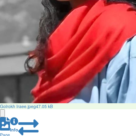
Golrokh Iraee.jpeg
47.05 kB
Info
Page