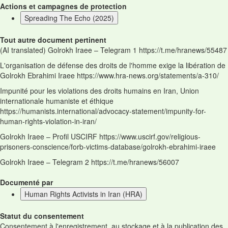
Actions et campagnes de protection
Spreading The Echo (2025)
Tout autre document pertinent
(AI translated) Golrokh Iraee – Telegram 1 https://t.me/hranews/55487
L'organisation de défense des droits de l'homme exige la libération de
Golrokh Ebrahimi Iraee https://www.hra-news.org/statements/a-310/
Impunité pour les violations des droits humains en Iran, Union
internationale humaniste et éthique
https://humanists.international/advocacy-statement/impunity-for-
human-rights-violation-in-iran/
Golrokh Iraee – Profil USCIRF https://www.uscirf.gov/religious-
prisoners-conscience/forb-victims-database/golrokh-ebrahimi-iraee
Golrokh Iraee – Telegram 2 https://t.me/hranews/56007
Documenté par
Human Rights Activists in Iran (HRA)
Statut du consentement
Consentement à l'enregistrement, au stockage et à la publication des