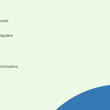
forcée.
régulière.
informations