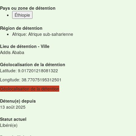
Pays ou zone de détention
Éthiopie
Région de détention
Afrique: Afrique sub-saharienne
Lieu de détention - Ville
Addis Ababa
Géolocalisation de la détention
Latitude
:
9.017201218081322
Longitude
:
38.77075195312501
Géolocalisation de la détention
Détenu(e) depuis
13 août 2025
Statut actuel
Libéré(e)