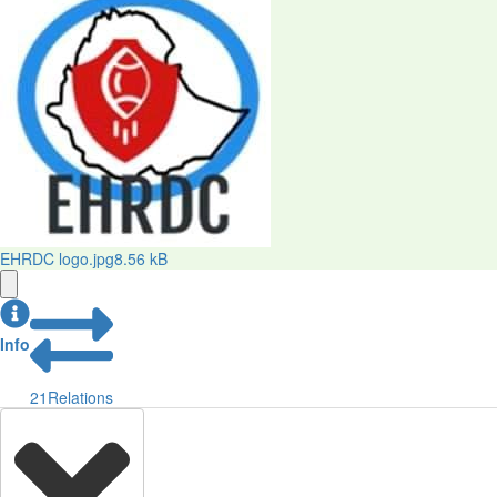
EHRDC logo.jpg
8.56 kB
Info
21
Relations