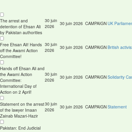
30 juin
The arrest and
30 juin 2026
CAMPAIGN
UK Parliamen
2026
detention of Ehsan Ali
by Pakistan authorities
30 juin
Free Ehsan Ali! Hands
30 juin 2026
CAMPAIGN
British activ
2026
off the Awami Action
Committee!
Hands off Ehsan Ali and
30 juin
the Awami Action
30 juin 2026
CAMPAIGN
Solidarity C
2026
Committee:
International Day of
Action on 2 April!
30 juin
Statement on the arrest
30 juin 2026
CAMPAIGN
Statement
2026
of the lawyer Imaan
Zainab Mazari-Hazir
Pakistan: End Judicial