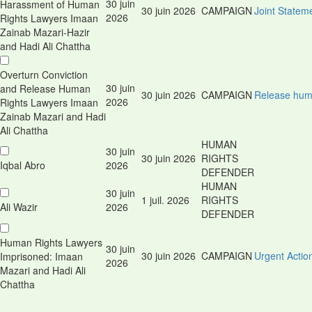
30 juin
Harassment of Human
30 juin 2026
CAMPAIGN
Joint Statem
2026
Rights Lawyers Imaan
Zainab Mazari-Hazir
and Hadi Ali Chattha
Overturn Conviction
30 juin
and Release Human
30 juin 2026
CAMPAIGN
Release huma
2026
Rights Lawyers Imaan
Zainab Mazari and Hadi
Ali Chattha
HUMAN
30 juin
30 juin 2026
RIGHTS
Iqbal Abro
2026
DEFENDER
HUMAN
30 juin
1 juil. 2026
RIGHTS
Ali Wazir
2026
DEFENDER
Human Rights Lawyers
30 juin
30 juin 2026
CAMPAIGN
Urgent Actio
Imprisoned: Imaan
2026
Mazari and Hadi Ali
Chattha