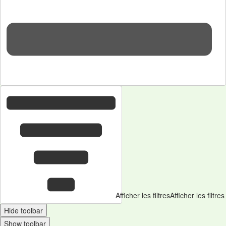
31
c
Afficher les filtres
Afficher les filtres
Hide toolbar
Show toolbar