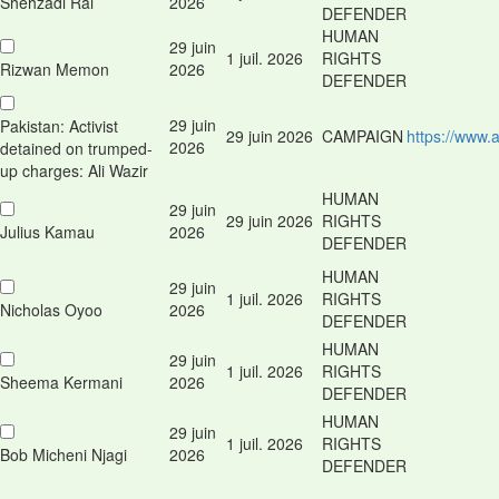
Shehzadi Rai
2026
DEFENDER
HUMAN
29 juin
1 juil. 2026
RIGHTS
Rizwan Memon
2026
DEFENDER
29 juin
Pakistan: Activist
29 juin 2026
CAMPAIGN
https://www.
2026
detained on trumped-
up charges: Ali Wazir
HUMAN
29 juin
29 juin 2026
RIGHTS
Julius Kamau
2026
DEFENDER
HUMAN
29 juin
1 juil. 2026
RIGHTS
Nicholas Oyoo
2026
DEFENDER
HUMAN
29 juin
1 juil. 2026
RIGHTS
Sheema Kermani
2026
DEFENDER
HUMAN
29 juin
1 juil. 2026
RIGHTS
Bob Micheni Njagi
2026
DEFENDER