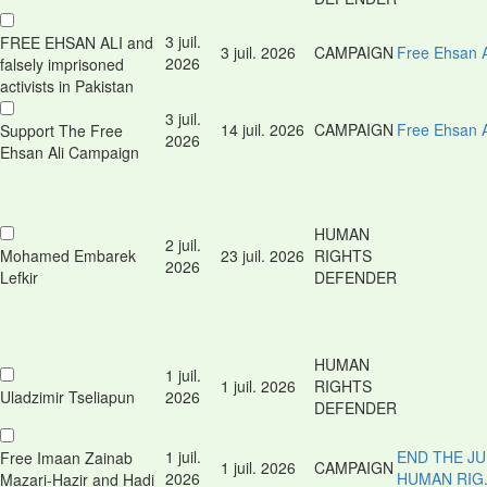
3 juil.
FREE EHSAN ALI and
3 juil. 2026
CAMPAIGN
Free Ehsan A
2026
falsely imprisoned
activists in Pakistan
3 juil.
14 juil. 2026
CAMPAIGN
Free Ehsan 
Support The Free
2026
Ehsan Ali Campaign
HUMAN
2 juil.
Mohamed Embarek
23 juil. 2026
RIGHTS
2026
Lefkir
DEFENDER
HUMAN
1 juil.
1 juil. 2026
RIGHTS
Uladzimir Tseliapun
2026
DEFENDER
1 juil.
END THE J
Free Imaan Zainab
1 juil. 2026
CAMPAIGN
2026
HUMAN RIG.
Mazari-Hazir and Hadi